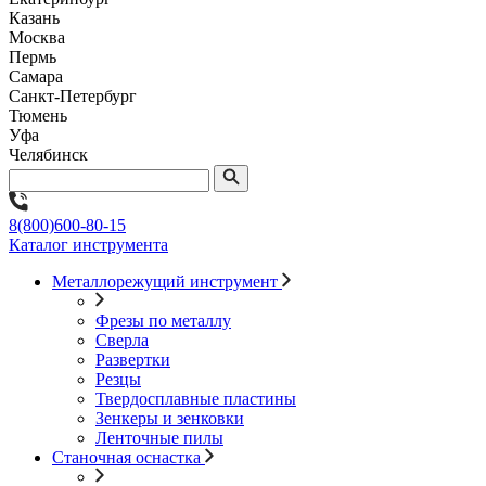
Казань
Москва
Пермь
Самара
Санкт-Петербург
Тюмень
Уфа
Челябинск
8(800)600-80-15
Каталог инструмента
Металлорежущий инструмент
Фрезы по металлу
Сверла
Развертки
Резцы
Твердосплавные пластины
Зенкеры и зенковки
Ленточные пилы
Станочная оснастка