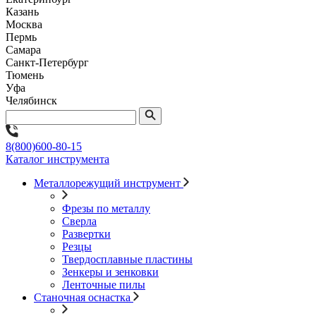
Казань
Москва
Пермь
Самара
Санкт-Петербург
Тюмень
Уфа
Челябинск
8(800)600-80-15
Каталог инструмента
Металлорежущий инструмент
Фрезы по металлу
Сверла
Развертки
Резцы
Твердосплавные пластины
Зенкеры и зенковки
Ленточные пилы
Станочная оснастка