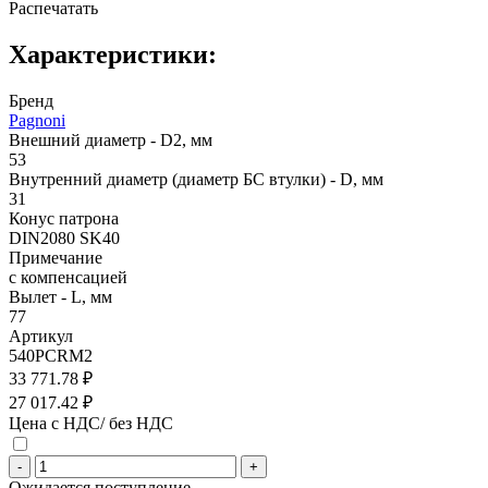
Распечатать
Характеристики:
Бренд
Pagnoni
Внешний диаметр - D2, мм
53
Внутренний диаметр (диаметр БС втулки) - D, мм
31
Конус патрона
DIN2080 SK40
Примечание
с компенсацией
Вылет - L, мм
77
Артикул
540PCRM2
33 771.78 ₽
27 017.42 ₽
Цена с НДС/ без НДС
-
+
Ожидается поступление.