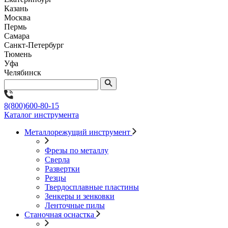
Казань
Москва
Пермь
Самара
Санкт-Петербург
Тюмень
Уфа
Челябинск
8(800)600-80-15
Каталог инструмента
Металлорежущий инструмент
Фрезы по металлу
Сверла
Развертки
Резцы
Твердосплавные пластины
Зенкеры и зенковки
Ленточные пилы
Станочная оснастка