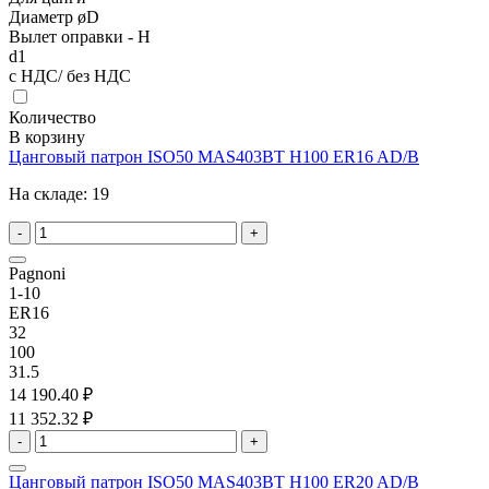
Диаметр øD
Вылет оправки - H
d1
с НДС/ без НДС
Количество
В корзину
Цанговый патрон ISO50 MAS403BT H100 ER16 AD/B
На складе:
19
-
+
Pagnoni
1-10
ER16
32
100
31.5
14 190.40 ₽
11 352.32 ₽
-
+
Цанговый патрон ISO50 MAS403BT H100 ER20 AD/B