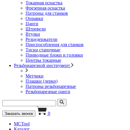
Токарная оснастка
Фрезерная оснастка
Патроны для станков
Оправки
Цанги
Штревели
Втулки
Резцедержатели
Приспособления для станков
Тиски станочные
Приводные блоки и головки
Центры токарные
Резьбонарезной инструмент
Метчики
Плашки (лерки)
Патроны резьбонарезные
Резьбонарезные цанги
0
Заказать звонок
MCTool
Каталог