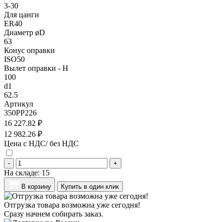
3-30
Для цанги
ER40
Диаметр øD
63
Конус оправки
ISO50
Вылет оправки - H
100
d1
62.5
Артикул
350PP226
16 227.82 ₽
12 982.26 ₽
Цена с НДС/ без НДС
-
+
На складе:
15
В корзину
Купить в один клик
Отгрузка товара возможна уже сегодня!
Сразу начнем собирать заказ.