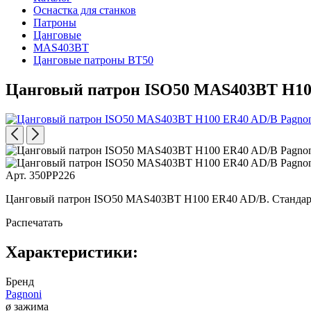
Оснастка для станков
Патроны
Цанговые
MAS403BT
Цанговые патроны BT50
Цанговый патрон ISO50 MAS403BT H10
Арт. 350PP226
Цанговый патрон ISO50 MAS403BT H100 ER40 AD/B. Стандарт 
Распечатать
Характеристики:
Бренд
Pagnoni
ø зажима