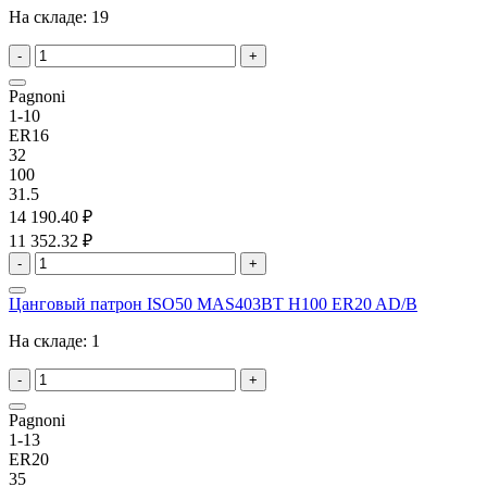
На складе:
19
-
+
Pagnoni
1-10
ER16
32
100
31.5
14 190.40 ₽
11 352.32 ₽
-
+
Цанговый патрон ISO50 MAS403BT H100 ER20 AD/B
На складе:
1
-
+
Pagnoni
1-13
ER20
35