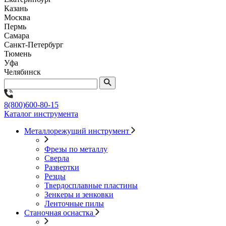
Казань
Москва
Пермь
Самара
Санкт-Петербург
Тюмень
Уфа
Челябинск
8(800)600-80-15
Каталог инструмента
Металлорежущий инструмент
Фрезы по металлу
Сверла
Развертки
Резцы
Твердосплавные пластины
Зенкеры и зенковки
Ленточные пилы
Станочная оснастка