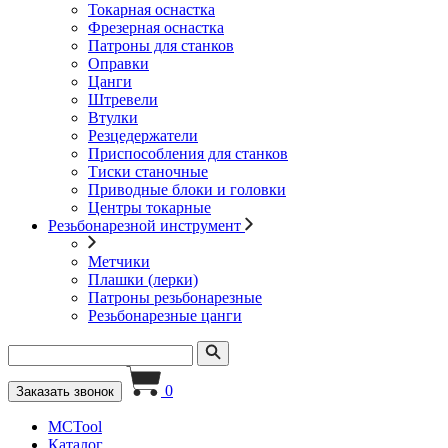
Токарная оснастка
Фрезерная оснастка
Патроны для станков
Оправки
Цанги
Штревели
Втулки
Резцедержатели
Приспособления для станков
Тиски станочные
Приводные блоки и головки
Центры токарные
Резьбонарезной инструмент
Метчики
Плашки (лерки)
Патроны резьбонарезные
Резьбонарезные цанги
0
Заказать звонок
MCTool
Каталог