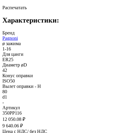
Распечатать
Характеристики:
Бренд
Pagnoni
ø зажима
1-16
Для цанги
ER25
Диаметр øD
42
Конус оправки
ISO50
Вылет оправки - H
80
d1
-
Артикул
350PP116
12 050.08 ₽
9 640.06 ₽
Цена с НДС/ без НДС