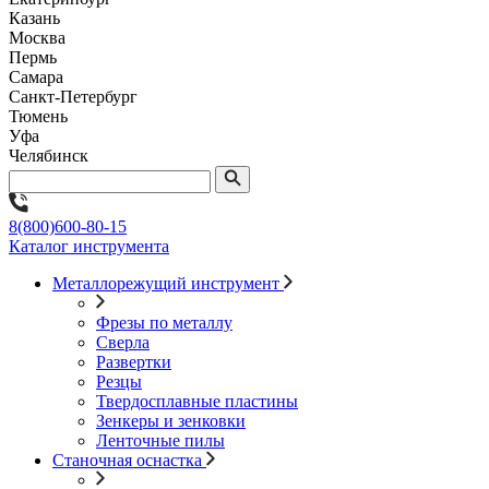
Казань
Москва
Пермь
Самара
Санкт-Петербург
Тюмень
Уфа
Челябинск
8(800)600-80-15
Каталог инструмента
Металлорежущий инструмент
Фрезы по металлу
Сверла
Развертки
Резцы
Твердосплавные пластины
Зенкеры и зенковки
Ленточные пилы
Станочная оснастка