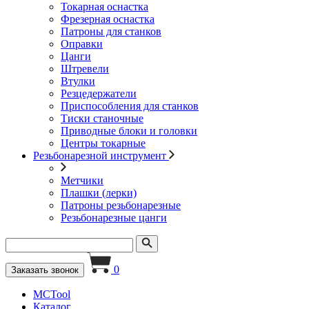
Токарная оснастка
Фрезерная оснастка
Патроны для станков
Оправки
Цанги
Штревели
Втулки
Резцедержатели
Приспособления для станков
Тиски станочные
Приводные блоки и головки
Центры токарные
Резьбонарезной инструмент
Метчики
Плашки (лерки)
Патроны резьбонарезные
Резьбонарезные цанги
0
Заказать звонок
MCTool
Каталог