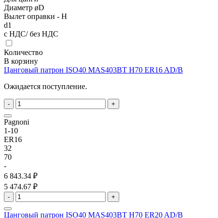
Диаметр øD
Вылет оправки - H
d1
с НДС/ без НДС
Количество
В корзину
Цанговый патрон ISO40 MAS403BT H70 ER16 AD/B
Ожидается поступление.
-
+
Pagnoni
1-10
ER16
32
70
-
6 843.34 ₽
5 474.67 ₽
-
+
Цанговый патрон ISO40 MAS403BT H70 ER20 AD/B