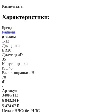
Распечатать
Характеристики:
Бренд
Pagnoni
ø зажима
1-13
Для цанги
ER20
Диаметр øD
35
Конус оправки
ISO40
Вылет оправки - H
70
d1
-
Артикул
340PP113
6 843.34 ₽
5 474.67 ₽
Цена с НДС/ без НДС