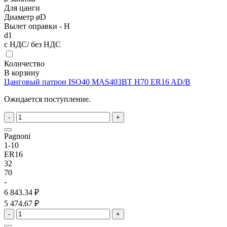
Для цанги
Диаметр øD
Вылет оправки - H
d1
с НДС/ без НДС
Количество
В корзину
Цанговый патрон ISO40 MAS403BT H70 ER16 AD/B
Ожидается поступление.
-
+
Pagnoni
1-10
ER16
32
70
-
6 843.34 ₽
5 474.67 ₽
-
+