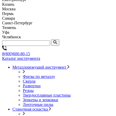
Казань
Москва
Пермь
Самара
Санкт-Петербург
Тюмень
Уфа
Челябинск
8(800)600-80-15
Каталог инструмента
Металлорежущий инструмент
Фрезы по металлу
Сверла
Развертки
Резцы
Твердосплавные пластины
Зенкеры и зенковки
Ленточные пилы
Станочная оснастка