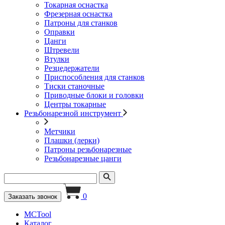
Токарная оснастка
Фрезерная оснастка
Патроны для станков
Оправки
Цанги
Штревели
Втулки
Резцедержатели
Приспособления для станков
Тиски станочные
Приводные блоки и головки
Центры токарные
Резьбонарезной инструмент
Метчики
Плашки (лерки)
Патроны резьбонарезные
Резьбонарезные цанги
0
Заказать звонок
MCTool
Каталог