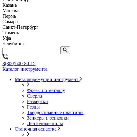
Казань
Москва
Пермь
Самара
Санкт-Петербург
Тюмень
Уфа
Челябинск
8(800)600-80-15
Каталог инструмента
Металлорежущий инструмент
Фрезы по металлу
Сверла
Развертки
Резцы
Твердосплавные пластины
Зенкеры и зенковки
Ленточные пилы
Станочная оснастка