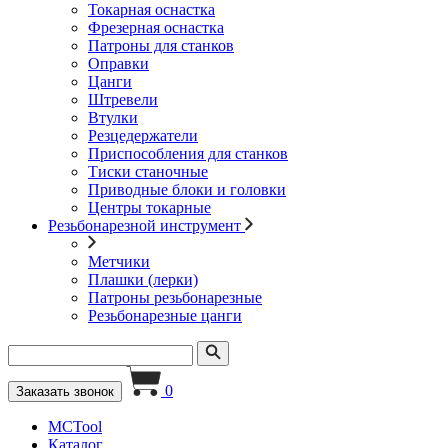
Токарная оснастка
Фрезерная оснастка
Патроны для станков
Оправки
Цанги
Штревели
Втулки
Резцедержатели
Приспособления для станков
Тиски станочные
Приводные блоки и головки
Центры токарные
Резьбонарезной инструмент
Метчики
Плашки (лерки)
Патроны резьбонарезные
Резьбонарезные цанги
0
Заказать звонок
MCTool
Каталог