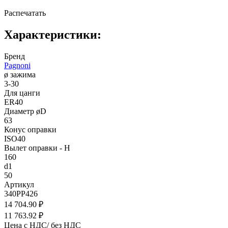
Распечатать
Характеристики:
Бренд
Pagnoni
ø зажима
3-30
Для цанги
ER40
Диаметр øD
63
Конус оправки
ISO40
Вылет оправки - H
160
d1
50
Артикул
340PP426
14 704.90 ₽
11 763.92 ₽
Цена с НДС/ без НДС