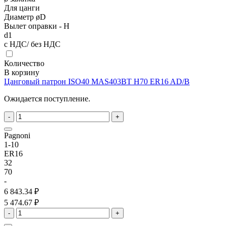
Для цанги
Диаметр øD
Вылет оправки - H
d1
с НДС/ без НДС
Количество
В корзину
Цанговый патрон ISO40 MAS403BT H70 ER16 AD/B
Ожидается поступление.
-
+
Pagnoni
1-10
ER16
32
70
-
6 843.34 ₽
5 474.67 ₽
-
+