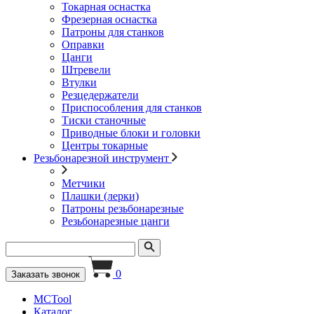
Токарная оснастка
Фрезерная оснастка
Патроны для станков
Оправки
Цанги
Штревели
Втулки
Резцедержатели
Приспособления для станков
Тиски станочные
Приводные блоки и головки
Центры токарные
Резьбонарезной инструмент
Метчики
Плашки (лерки)
Патроны резьбонарезные
Резьбонарезные цанги
0
Заказать звонок
MCTool
Каталог