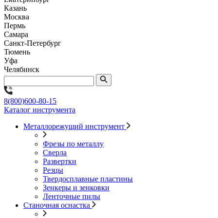
Казань
Москва
Пермь
Самара
Санкт-Петербург
Тюмень
Уфа
Челябинск
8(800)600-80-15
Каталог инструмента
Металлорежущий инструмент
Фрезы по металлу
Сверла
Развертки
Резцы
Твердосплавные пластины
Зенкеры и зенковки
Ленточные пилы
Станочная оснастка