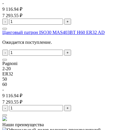
-
9 116.94 ₽
7 293.55 ₽
-
+
Цанговый патрон ISO30 MAS403BT H60 ER32 AD
Ожидается поступление.
-
+
Pagnoni
2-20
ER32
50
60
-
9 116.94 ₽
7 293.55 ₽
-
+
Наши преимущества