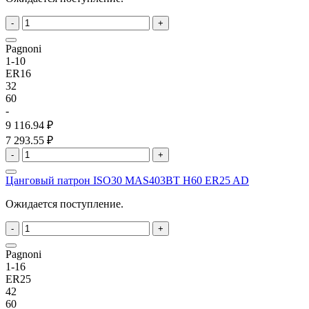
-
+
Pagnoni
1-10
ER16
32
60
-
9 116.94 ₽
7 293.55 ₽
-
+
Цанговый патрон ISO30 MAS403BT H60 ER25 AD
Ожидается поступление.
-
+
Pagnoni
1-16
ER25
42
60