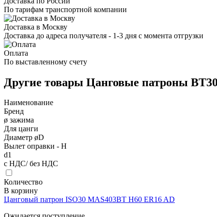
Доставка по России
По тарифам транспортной компании
Доставка в Москву
Доставка до адреса получателя - 1-3 дня с момента отгрузки
Оплата
По выставленному счету
Другие товары Цанговые патроны BT3
Наименование
Бренд
ø зажима
Для цанги
Диаметр øD
Вылет оправки - H
d1
с НДС/ без НДС
Количество
В корзину
Цанговый патрон ISO30 MAS403BT H60 ER16 AD
Ожидается поступление.