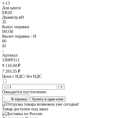
1-13
Для цанги
ER20
Диаметр øD
35
Конус оправки
ISO30
Вылет оправки - H
60
d1
-
Артикул
330PP113
9 116.94 ₽
7 293.55 ₽
Цена с НДС/ без НДС
-
+
Ожидается поступление.
В корзину
Купить в один клик
Товар доступен под заказ