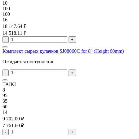
10
100
100
16
18 147.64 ₽
14 518.11 ₽
-
+
Комплект сырых кулачков SJ08060C for 8'' (Height 60mm)
Ожидается поступление.
-
+
TAIKI
8
95
35
60
14
9 702.00 ₽
7 761.60 ₽
-
+