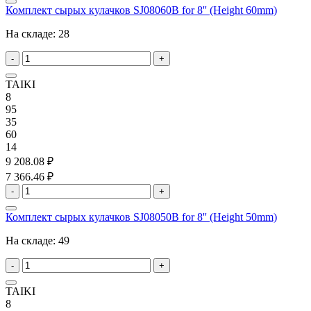
Комплект сырых кулачков SJ08060B for 8'' (Height 60mm)
На складе:
28
-
+
TAIKI
8
95
35
60
14
9 208.08 ₽
7 366.46 ₽
-
+
Комплект сырых кулачков SJ08050B for 8'' (Height 50mm)
На складе:
49
-
+
TAIKI
8