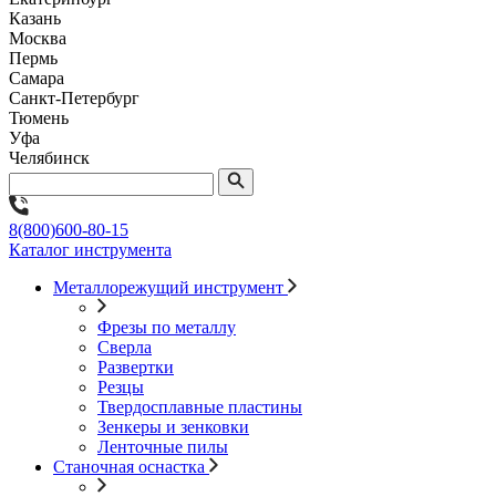
Казань
Москва
Пермь
Самара
Санкт-Петербург
Тюмень
Уфа
Челябинск
8(800)600-80-15
Каталог инструмента
Металлорежущий инструмент
Фрезы по металлу
Сверла
Развертки
Резцы
Твердосплавные пластины
Зенкеры и зенковки
Ленточные пилы
Станочная оснастка