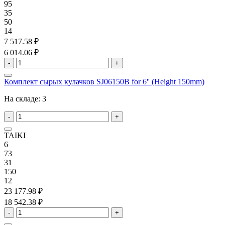
95
35
50
14
7 517.58 ₽
6 014.06 ₽
-
+
Комплект сырых кулачков SJ06150B for 6'' (Height 150mm)
На складе:
3
-
+
TAIKI
6
73
31
150
12
23 177.98 ₽
18 542.38 ₽
-
+