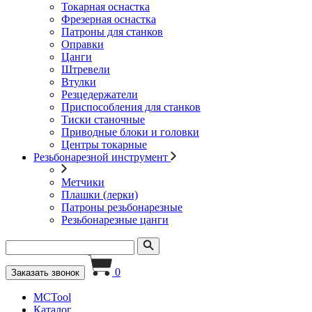
Токарная оснастка
Фрезерная оснастка
Патроны для станков
Оправки
Цанги
Штревели
Втулки
Резцедержатели
Приспособления для станков
Тиски станочные
Приводные блоки и головки
Центры токарные
Резьбонарезной инструмент
Метчики
Плашки (лерки)
Патроны резьбонарезные
Резьбонарезные цанги
0
Заказать звонок
MCTool
Каталог