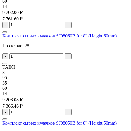
60
14
9 702.00 ₽
7 761.60 ₽
-
+
Комплект сырых кулачков SJ08060B for 8'' (Height 60mm)
На складе:
28
-
+
TAIKI
8
95
35
60
14
9 208.08 ₽
7 366.46 ₽
-
+
Комплект сырых кулачков SJ08050B for 8'' (Height 50mm)