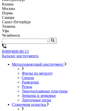
Казань
Москва
Пермь
Самара
Санкт-Петербург
Тюмень
Уфа
Челябинск
8(800)600-80-15
Каталог инструмента
Металлорежущий инструмент
Фрезы по металлу
Сверла
Развертки
Резцы
Твердосплавные пластины
Зенкеры и зенковки
Ленточные пилы
Станочная оснастка