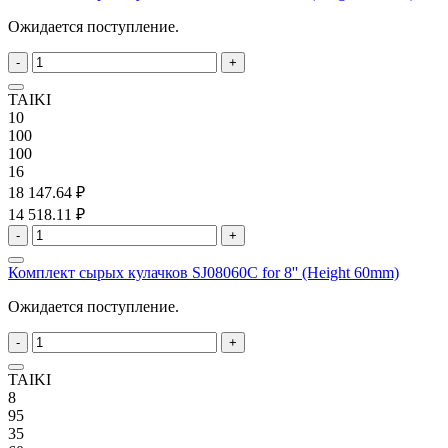
Ожидается поступление.
-
+
TAIKI
10
100
100
16
18 147.64 ₽
14 518.11 ₽
-
+
Комплект сырых кулачков SJ08060C for 8'' (Height 60mm)
Ожидается поступление.
-
+
TAIKI
8
95
35