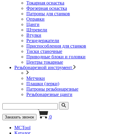
Токарная оснастка
Фрезерная оснастка
Патроны для станков
Оправки
Цанги
Штревели
Втулки
Резцедержатели
Приспособления для станков
Тиски станочные
Приводные блоки и головки
Центры токарные
Резьбонарезной инструмент
Метчики
Плашки (лерки)
Патроны резьбонарезные
Резьбонарезные цанги
0
Заказать звонок
MCTool
Каталог