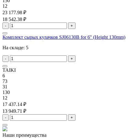
150
12
23 177.98 ₽
18 542.38 ₽
-
+
Комплект сырых кулачков SJ06130B for 6'' (Height 130mm)
На складе:
5
-
+
TAIKI
6
73
31
130
12
17 437.14 ₽
13 949.71 ₽
-
+
Наши преимущества