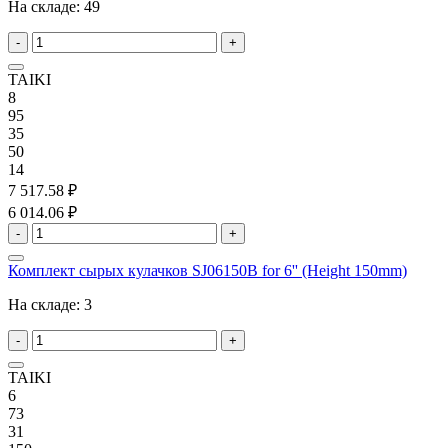
На складе:
49
-
+
TAIKI
8
95
35
50
14
7 517.58 ₽
6 014.06 ₽
-
+
Комплект сырых кулачков SJ06150B for 6'' (Height 150mm)
На складе:
3
-
+
TAIKI
6
73
31