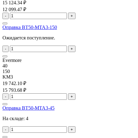
15 124.34 ₽
12 099.47 ₽
-
+
Оправка BT50-MTA3-150
Ожидается поступление.
-
+
Evermore
40
150
KM3
19 742.10 ₽
15 793.68 ₽
-
+
Оправка BT50-MTA3-45
На складе:
4
-
+