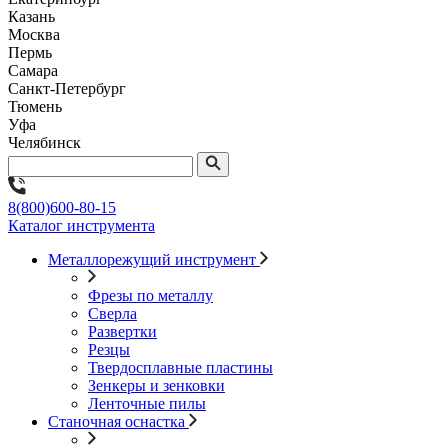
Казань
Москва
Пермь
Самара
Санкт-Петербург
Тюмень
Уфа
Челябинск
8(800)600-80-15
Каталог инструмента
Металлорежущий инструмент
Фрезы по металлу
Сверла
Развертки
Резцы
Твердосплавные пластины
Зенкеры и зенковки
Ленточные пилы
Станочная оснастка