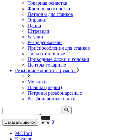
Токарная оснастка
Фрезерная оснастка
Патроны для станков
Оправки
Цанги
Штревели
Втулки
Резцедержатели
Приспособления для станков
Тиски станочные
Приводные блоки и головки
Центры токарные
Резьбонарезной инструмент
Метчики
Плашки (лерки)
Патроны резьбонарезные
Резьбонарезные цанги
0
Заказать звонок
MCTool
Каталог