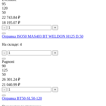
95
120
50
22 743.84 ₽
18 195.07 ₽
-
+
Оправка ISO50 MAS403 BT WELDON H125 D.50
На складе:
4
-
+
Pagnoni
90
125
50
26 301.24 ₽
21 040.99 ₽
-
+
Оправка BT50-SL50-120