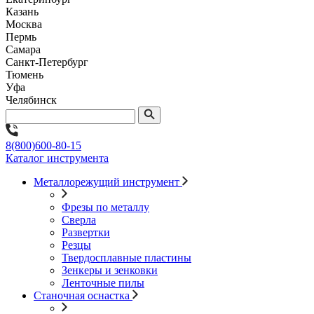
Казань
Москва
Пермь
Самара
Санкт-Петербург
Тюмень
Уфа
Челябинск
8(800)600-80-15
Каталог инструмента
Металлорежущий инструмент
Фрезы по металлу
Сверла
Развертки
Резцы
Твердосплавные пластины
Зенкеры и зенковки
Ленточные пилы
Станочная оснастка