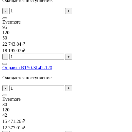
Ожидается поступление.
-
+
Evermore
95
120
50
22 743.84 ₽
18 195.07 ₽
-
+
Оправка BT50-SL42-120
Ожидается поступление.
-
+
Evermore
80
120
42
15 471.26 ₽
12 377.01 ₽