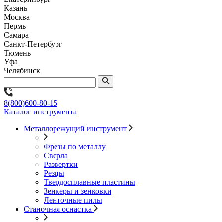
Казань
Москва
Пермь
Самара
Санкт-Петербург
Тюмень
Уфа
Челябинск
8(800)600-80-15
Каталог инструмента
Металлорежущий инструмент
Фрезы по металлу
Сверла
Развертки
Резцы
Твердосплавные пластины
Зенкеры и зенковки
Ленточные пилы
Станочная оснастка