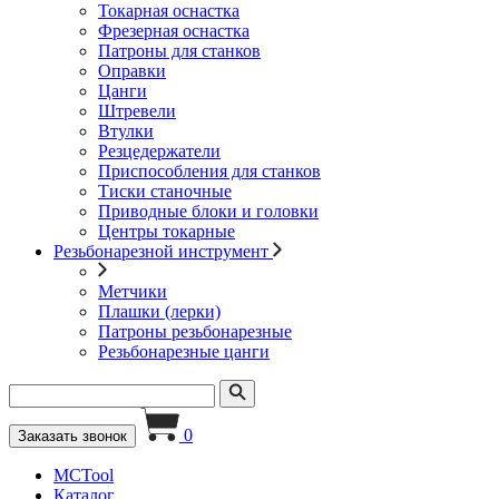
Токарная оснастка
Фрезерная оснастка
Патроны для станков
Оправки
Цанги
Штревели
Втулки
Резцедержатели
Приспособления для станков
Тиски станочные
Приводные блоки и головки
Центры токарные
Резьбонарезной инструмент
Метчики
Плашки (лерки)
Патроны резьбонарезные
Резьбонарезные цанги
0
Заказать звонок
MCTool
Каталог