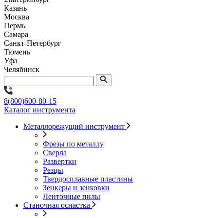
Казань
Москва
Пермь
Самара
Санкт-Петербург
Тюмень
Уфа
Челябинск
8(800)600-80-15
Каталог инструмента
Металлорежущий инструмент
Фрезы по металлу
Сверла
Развертки
Резцы
Твердосплавные пластины
Зенкеры и зенковки
Ленточные пилы
Станочная оснастка