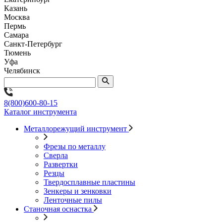
Казань
Москва
Пермь
Самара
Санкт-Петербург
Тюмень
Уфа
Челябинск
8(800)600-80-15
Каталог инструмента
Металлорежущий инструмент
Фрезы по металлу
Сверла
Развертки
Резцы
Твердосплавные пластины
Зенкеры и зенковки
Ленточные пилы
Станочная оснастка