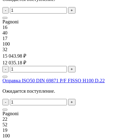
-
+
Pagnoni
16
40
17
100
32
15 043.98 ₽
12 035.18 ₽
-
+
Оправка ISO50 DIN 69871 P/F FISSO H100 D.22
Ожидается поступление.
-
+
Pagnoni
22
52
19
100