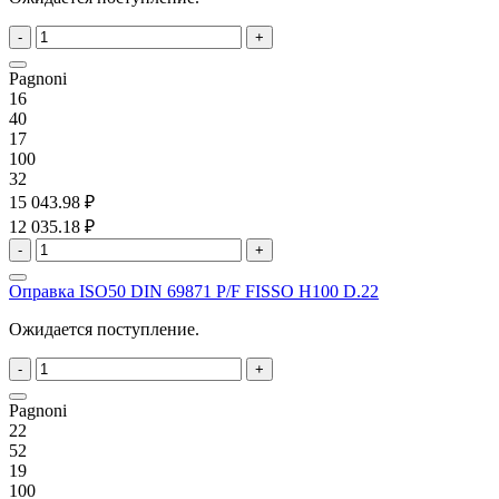
-
+
Pagnoni
16
40
17
100
32
15 043.98 ₽
12 035.18 ₽
-
+
Оправка ISO50 DIN 69871 P/F FISSO H100 D.22
Ожидается поступление.
-
+
Pagnoni
22
52
19
100