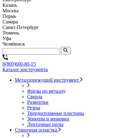
Казань
Москва
Пермь
Самара
Санкт-Петербург
Тюмень
Уфа
Челябинск
8(800)600-80-15
Каталог инструмента
Металлорежущий инструмент
Фрезы по металлу
Сверла
Развертки
Резцы
Твердосплавные пластины
Зенкеры и зенковки
Ленточные пилы
Станочная оснастка