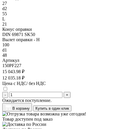
27
d2
55
L
21
Конус оправки
DIN 69871 SK50
Вылет оправки - H
100
d1
48
Артикул
150PF227
15 043.98 ₽
12 035.18 ₽
Цена с НДС/ без НДС
-
+
Ожидается поступление.
В корзину
Купить в один клик
Товар доступен под заказ