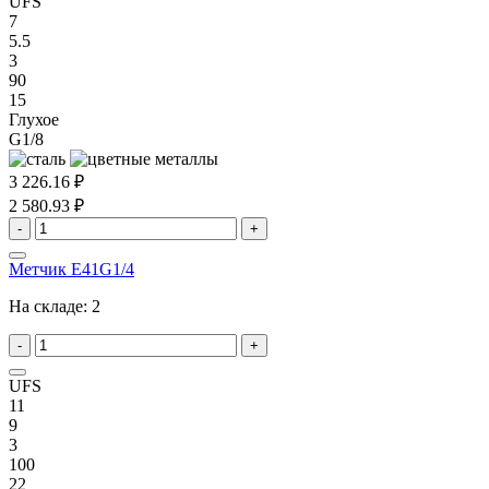
UFS
7
5.5
3
90
15
Глухое
G1/8
3 226.16 ₽
2 580.93 ₽
-
+
Метчик E41G1/4
На складе:
2
-
+
UFS
11
9
3
100
22