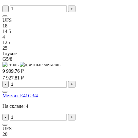
-
+
UFS
18
14.5
4
125
25
Глухое
G5/8
9 909.76 ₽
7 927.81 ₽
-
+
Метчик E41G3/4
На складе:
4
-
+
UFS
20