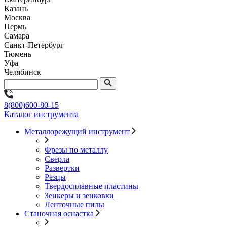
Казань
Москва
Пермь
Самара
Санкт-Петербург
Тюмень
Уфа
Челябинск
8(800)600-80-15
Каталог инструмента
Металлорежущий инструмент
Фрезы по металлу
Сверла
Развертки
Резцы
Твердосплавные пластины
Зенкеры и зенковки
Ленточные пилы
Станочная оснастка