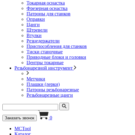
Токарная оснастка
Фрезерная оснастка
Патроны для станков
Оправки
Цанги
Штревели
Втулки
Резцедержатели
Приспособления для станков
Тиски станочные
Приводные блоки и головки
Центры токарные
Резьбонарезной инструмент
Метчики
Плашки (лерки)
Патроны резьбонарезные
Резьбонарезные цанги
0
Заказать звонок
MCTool
Каталог