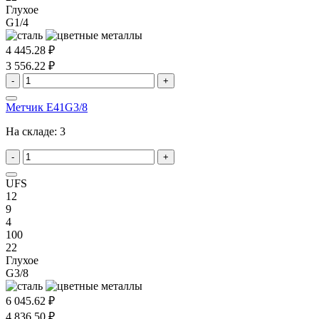
Глухое
G1/4
4 445.28 ₽
3 556.22 ₽
-
+
Метчик E41G3/8
На складе:
3
-
+
UFS
12
9
4
100
22
Глухое
G3/8
6 045.62 ₽
4 836.50 ₽