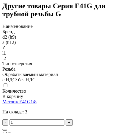
Другие товары Серия E41G для
трубной резьбы G
Наименование
Бренд
d2 (h9)
a (h12)
Z
l1
l2
Тип отверстия
Резьба
Обрабатываемый материал
с НДС/ без НДС
Количество
В корзину
Метчик E41G1/8
На складе:
3
-
+