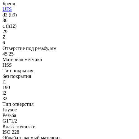
Бренд
UFS
d2 (h9)
36
a (h12)
29
Z
6
Отверстие под резьбу, мм
45.25
Материал метчика
HSS
Тип покрытия
без покрытия
l1
190
l2
32
Тип отверстия
Глухое
Резьба
G1”1/2
Класс точности
ISO 228
Обрабатываемый материал