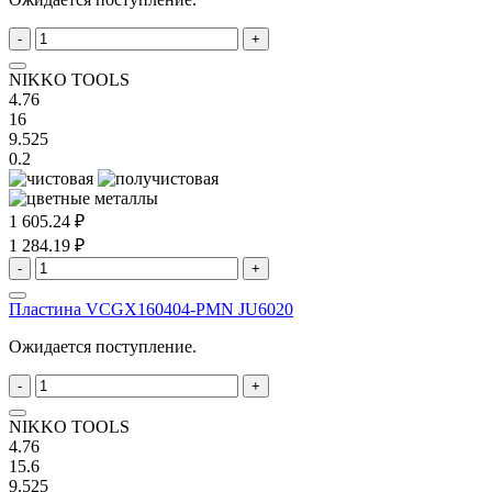
-
+
NIKKO TOOLS
4.76
16
9.525
0.2
1 605.24 ₽
1 284.19 ₽
-
+
Пластина VCGX160404-PMN JU6020
Ожидается поступление.
-
+
NIKKO TOOLS
4.76
15.6
9.525