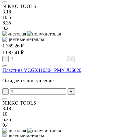
NIKKO TOOLS
3.18
10.5
6.35
0.2
1 359.26 ₽
1 087.41 ₽
-
+
Пластина VCGX110304-PMN JU6020
Ожидается поступление.
-
+
NIKKO TOOLS
3.18
10
6.35
0.4