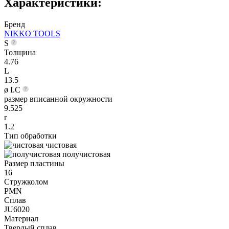
Характеристики:
Бренд
NIKKO TOOLS
S
Толщина
4.76
L
13.5
ø I.C
размер вписанной окружности
9.525
r
1.2
Тип обработки
чистовая
получистовая
Размер пластины
16
Стружколом
PMN
Сплав
JU6020
Материал
Твердый сплав