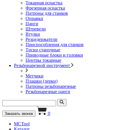
Токарная оснастка
Фрезерная оснастка
Патроны для станков
Оправки
Цанги
Штревели
Втулки
Резцедержатели
Приспособления для станков
Тиски станочные
Приводные блоки и головки
Центры токарные
Резьбонарезной инструмент
Метчики
Плашки (лерки)
Патроны резьбонарезные
Резьбонарезные цанги
0
Заказать звонок
MCTool
Каталог