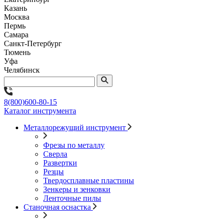
Казань
Москва
Пермь
Самара
Санкт-Петербург
Тюмень
Уфа
Челябинск
8(800)600-80-15
Каталог инструмента
Металлорежущий инструмент
Фрезы по металлу
Сверла
Развертки
Резцы
Твердосплавные пластины
Зенкеры и зенковки
Ленточные пилы
Станочная оснастка