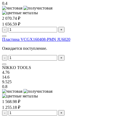
0.4
2 070.74 ₽
1 656.59 ₽
-
+
Пластина VCGX160408-PMN JU6020
Ожидается поступление.
-
+
NIKKO TOOLS
4.76
14.6
9.525
0.8
1 568.98 ₽
1 255.18 ₽
-
+