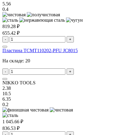
5.56
0.4
819.28 ₽
655.42 ₽
-
+
Пластина TCMT110202-PFU JC8015
На складе:
20
-
+
NIKKO TOOLS
2.38
10.5
6.35
0.2
1 045.66 ₽
836.53 ₽
-
+