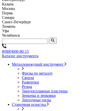
Казань
Москва
Пермь
Самара
Санкт-Петербург
Тюмень
Уфа
Челябинск
8(800)600-80-15
Каталог инструмента
Металлорежущий инструмент
Фрезы по металлу
Сверла
Развертки
Резцы
Твердосплавные пластины
Зенкеры и зенковки
Ленточные пилы
Станочная оснастка