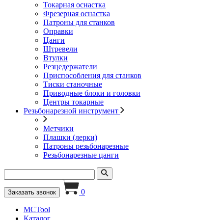
Токарная оснастка
Фрезерная оснастка
Патроны для станков
Оправки
Цанги
Штревели
Втулки
Резцедержатели
Приспособления для станков
Тиски станочные
Приводные блоки и головки
Центры токарные
Резьбонарезной инструмент
Метчики
Плашки (лерки)
Патроны резьбонарезные
Резьбонарезные цанги
0
Заказать звонок
MCTool
Каталог