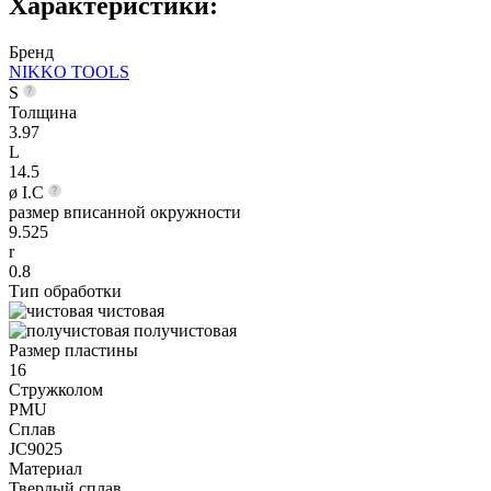
Характеристики:
Бренд
NIKKO TOOLS
S
Толщина
3.97
L
14.5
ø I.C
размер вписанной окружности
9.525
r
0.8
Тип обработки
чистовая
получистовая
Размер пластины
16
Стружколом
PMU
Сплав
JC9025
Материал
Твердый сплав