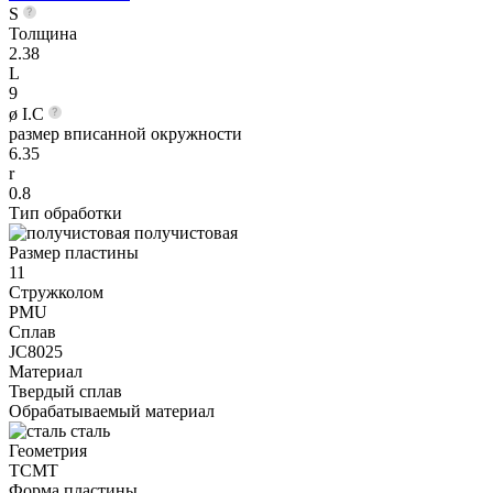
S
Толщина
2.38
L
9
ø I.C
размер вписанной окружности
6.35
r
0.8
Тип обработки
получистовая
Размер пластины
11
Стружколом
PMU
Сплав
JC8025
Материал
Твердый сплав
Обрабатываемый материал
сталь
Геометрия
TCMT
Форма пластины