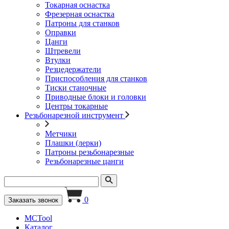
Токарная оснастка
Фрезерная оснастка
Патроны для станков
Оправки
Цанги
Штревели
Втулки
Резцедержатели
Приспособления для станков
Тиски станочные
Приводные блоки и головки
Центры токарные
Резьбонарезной инструмент
Метчики
Плашки (лерки)
Патроны резьбонарезные
Резьбонарезные цанги
0
Заказать звонок
MCTool
Каталог