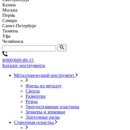
Казань
Москва
Пермь
Самара
Санкт-Петербург
Тюмень
Уфа
Челябинск
8(800)600-80-15
Каталог инструмента
Металлорежущий инструмент
Фрезы по металлу
Сверла
Развертки
Резцы
Твердосплавные пластины
Зенкеры и зенковки
Ленточные пилы
Станочная оснастка