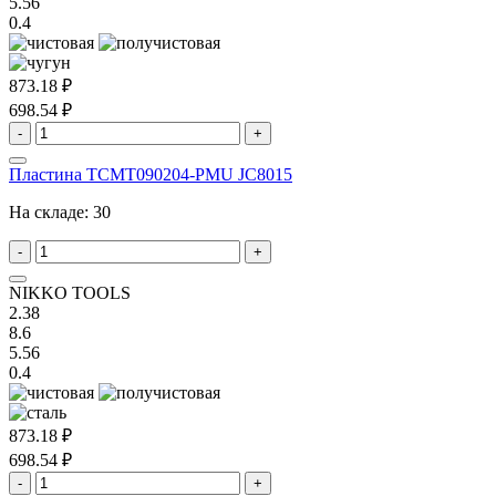
5.56
0.4
873.18 ₽
698.54 ₽
-
+
Пластина TCMT090204-PMU JC8015
На складе:
30
-
+
NIKKO TOOLS
2.38
8.6
5.56
0.4
873.18 ₽
698.54 ₽
-
+