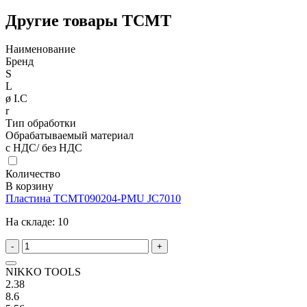
Другие товары TCMT
Наименование
Бренд
S
L
ø I.C
r
Тип обработки
Обрабатываемый материал
с НДС/ без НДС
Количество
В корзину
Пластина TCMT090204-PMU JC7010
На складе:
10
-
+
NIKKO TOOLS
2.38
8.6