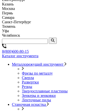
Казань
Москва
Пермь
Самара
Санкт-Петербург
Тюмень
Уфа
Челябинск
8(800)600-80-15
Каталог инструмента
Металлорежущий инструмент
Фрезы по металлу
Сверла
Развертки
Резцы
Твердосплавные пластины
Зенкеры и зенковки
Ленточные пилы
Станочная оснастка