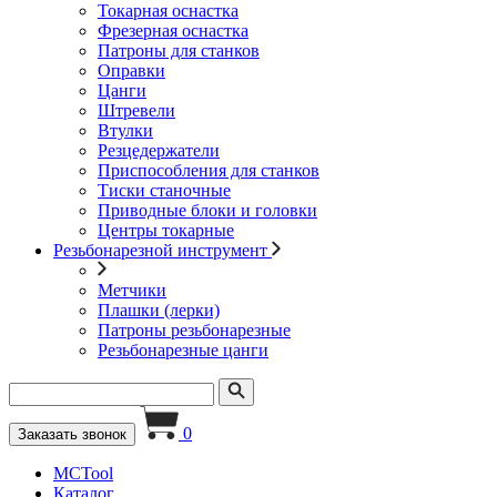
Токарная оснастка
Фрезерная оснастка
Патроны для станков
Оправки
Цанги
Штревели
Втулки
Резцедержатели
Приспособления для станков
Тиски станочные
Приводные блоки и головки
Центры токарные
Резьбонарезной инструмент
Метчики
Плашки (лерки)
Патроны резьбонарезные
Резьбонарезные цанги
0
Заказать звонок
MCTool
Каталог