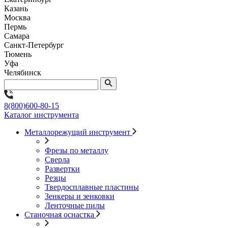
Казань
Москва
Пермь
Самара
Санкт-Петербург
Тюмень
Уфа
Челябинск
8(800)600-80-15
Каталог инструмента
Металлорежущий инструмент
Фрезы по металлу
Сверла
Развертки
Резцы
Твердосплавные пластины
Зенкеры и зенковки
Ленточные пилы
Станочная оснастка