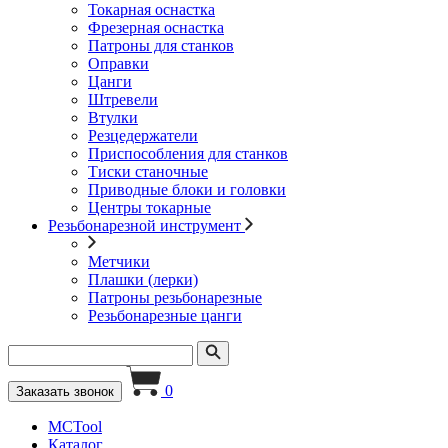
Токарная оснастка
Фрезерная оснастка
Патроны для станков
Оправки
Цанги
Штревели
Втулки
Резцедержатели
Приспособления для станков
Тиски станочные
Приводные блоки и головки
Центры токарные
Резьбонарезной инструмент
Метчики
Плашки (лерки)
Патроны резьбонарезные
Резьбонарезные цанги
0
Заказать звонок
MCTool
Каталог