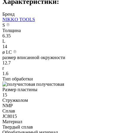
Характеристики:
Бренд
NIKKO TOOLS
S
Толщина
6.35
L
14
ø I.C
размер вписанной окружности
12.7
r
1.6
Тип обработки
получистовая
Размер пластины
15
Стружколом
NMP
Сплав
JC8015
Материал
Твердый сплав
Обрабатываемый материал