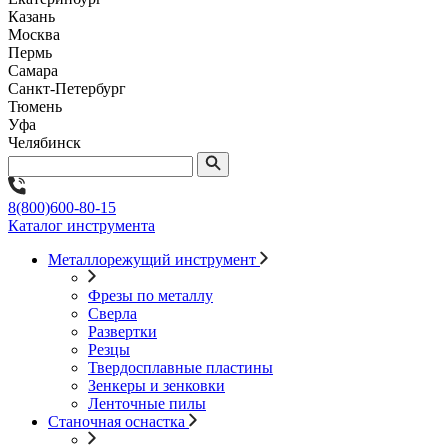
Казань
Москва
Пермь
Самара
Санкт-Петербург
Тюмень
Уфа
Челябинск
8(800)600-80-15
Каталог инструмента
Металлорежущий инструмент
Фрезы по металлу
Сверла
Развертки
Резцы
Твердосплавные пластины
Зенкеры и зенковки
Ленточные пилы
Станочная оснастка