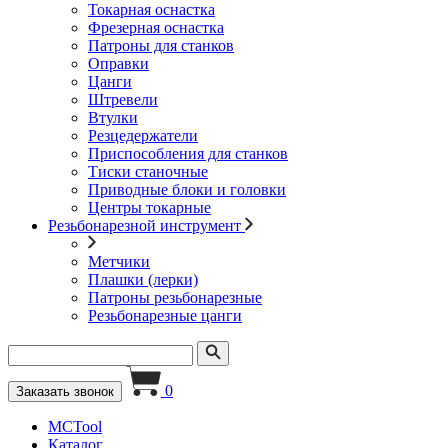
Токарная оснастка
Фрезерная оснастка
Патроны для станков
Оправки
Цанги
Штревели
Втулки
Резцедержатели
Приспособления для станков
Тиски станочные
Приводные блоки и головки
Центры токарные
Резьбонарезной инструмент
Метчики
Плашки (лерки)
Патроны резьбонарезные
Резьбонарезные цанги
0
Заказать звонок
MCTool
Каталог