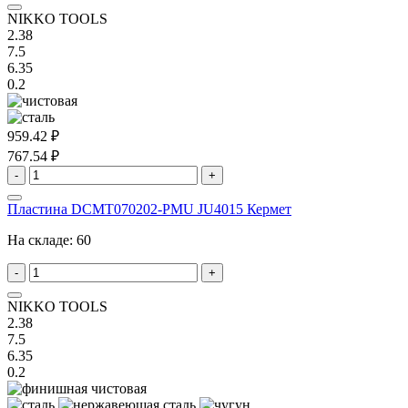
NIKKO TOOLS
2.38
7.5
6.35
0.2
959.42 ₽
767.54 ₽
-
+
Пластина DCMT070202-PMU JU4015 Кермет
На складе:
60
-
+
NIKKO TOOLS
2.38
7.5
6.35
0.2