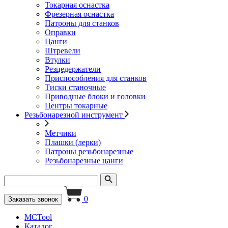
Токарная оснастка
Фрезерная оснастка
Патроны для станков
Оправки
Цанги
Штревели
Втулки
Резцедержатели
Приспособления для станков
Тиски станочные
Приводные блоки и головки
Центры токарные
Резьбонарезной инструмент
Метчики
Плашки (лерки)
Патроны резьбонарезные
Резьбонарезные цанги
0
Заказать звонок
MCTool
Каталог