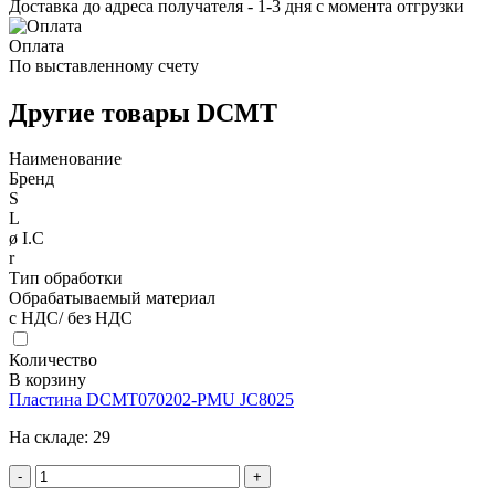
Доставка до адреса получателя - 1-3 дня с момента отгрузки
Оплата
По выставленному счету
Другие товары DCMT
Наименование
Бренд
S
L
ø I.C
r
Тип обработки
Обрабатываемый материал
с НДС/ без НДС
Количество
В корзину
Пластина DCMT070202-PMU JC8025
На складе:
29
-
+