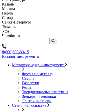
Казань
Москва
Пермь
Самара
Санкт-Петербург
Тюмень
Уфа
Челябинск
8(800)600-80-15
Каталог инструмента
Металлорежущий инструмент
Фрезы по металлу
Сверла
Развертки
Резцы
Твердосплавные пластины
Зенкеры и зенковки
Ленточные пилы
Станочная оснастка