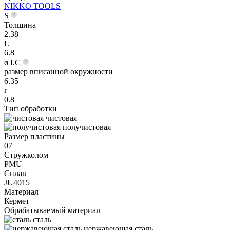
NIKKO TOOLS
S
Толщина
2.38
L
6.8
ø I.C
размер вписанной окружности
6.35
r
0.8
Тип обработки
чистовая
получистовая
Размер пластины
07
Стружколом
PMU
Сплав
JU4015
Материал
Кермет
Обрабатываемый материал
сталь
нержавеющая сталь