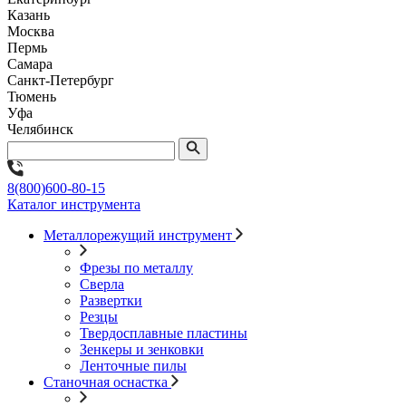
Казань
Москва
Пермь
Самара
Санкт-Петербург
Тюмень
Уфа
Челябинск
8(800)600-80-15
Каталог инструмента
Металлорежущий инструмент
Фрезы по металлу
Сверла
Развертки
Резцы
Твердосплавные пластины
Зенкеры и зенковки
Ленточные пилы
Станочная оснастка