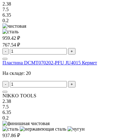
2.38
7.5
6.35
0.2
959.42 ₽
767.54 ₽
-
+
Пластина DCMT070202-PFU JU4015 Кермет
На складе:
20
-
+
NIKKO TOOLS
2.38
7.5
6.35
0.2
937.86 ₽