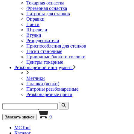
Токарная оснастка
Фрезерная оснастка
Патроны для станков
Оправки
Цанги
Штревели
Втулки
Резцедержатели
Приспособления для станков
Тиски станочные
Приводные блоки и головки
Центры токарные
Резьбонарезной инструмент
Метчики
Плашки (лерки)
Патроны резьбонарезные
Резьбонарезные цанги
0
Заказать звонок
MCTool
Каталог