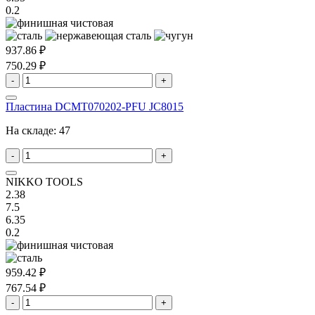
0.2
937.86 ₽
750.29 ₽
-
+
Пластина DCMT070202-PFU JC8015
На складе:
47
-
+
NIKKO TOOLS
2.38
7.5
6.35
0.2
959.42 ₽
767.54 ₽
-
+