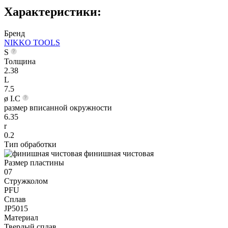
Характеристики:
Бренд
NIKKO TOOLS
S
Толщина
2.38
L
7.5
ø I.C
размер вписанной окружности
6.35
r
0.2
Тип обработки
финишная чистовая
Размер пластины
07
Стружколом
PFU
Сплав
JP5015
Материал
Твердый сплав