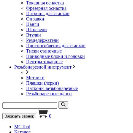
Токарная оснастка
Фрезерная оснастка
Патроны для станков
Оправки
Цанги
Штревели
Втулки
Резцедержатели
Приспособления для станков
Тиски станочные
Приводные блоки и головки
Центры токарные
Резьбонарезной инструмент
Метчики
Плашки (лерки)
Патроны резьбонарезные
Резьбонарезные цанги
0
Заказать звонок
MCTool
Каталог