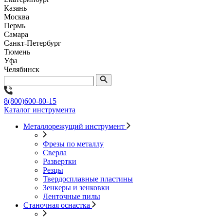
Казань
Москва
Пермь
Самара
Санкт-Петербург
Тюмень
Уфа
Челябинск
8(800)600-80-15
Каталог инструмента
Металлорежущий инструмент
Фрезы по металлу
Сверла
Развертки
Резцы
Твердосплавные пластины
Зенкеры и зенковки
Ленточные пилы
Станочная оснастка