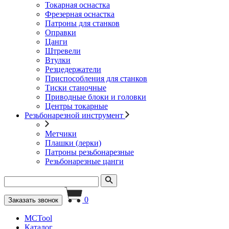
Токарная оснастка
Фрезерная оснастка
Патроны для станков
Оправки
Цанги
Штревели
Втулки
Резцедержатели
Приспособления для станков
Тиски станочные
Приводные блоки и головки
Центры токарные
Резьбонарезной инструмент
Метчики
Плашки (лерки)
Патроны резьбонарезные
Резьбонарезные цанги
0
Заказать звонок
MCTool
Каталог