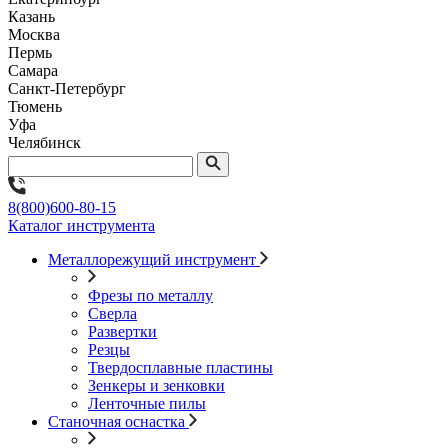
Казань
Москва
Пермь
Самара
Санкт-Петербург
Тюмень
Уфа
Челябинск
8(800)600-80-15
Каталог инструмента
Металлорежущий инструмент
Фрезы по металлу
Сверла
Развертки
Резцы
Твердосплавные пластины
Зенкеры и зенковки
Ленточные пилы
Станочная оснастка