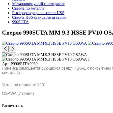
Металлорежущий инструмент
Сверла по металлу
Быстрорежущие из стали HSS
Сверла HSS стандартная серия
990SUTA
Сверло 990SUTA MM 9.3 HSSE PV10 O
Арт. P990SUTA0930
Линейка самоцентрирующихся сверл HSS-E с покрытием P
металлов.
Угол при вершине 120°
OSAWA (Италия)
Распечатать