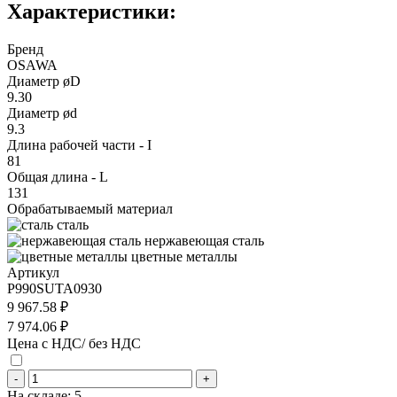
Характеристики:
Бренд
OSAWA
Диаметр øD
9.30
Диаметр ød
9.3
Длина рабочей части - I
81
Общая длина - L
131
Обрабатываемый материал
сталь
нержавеющая сталь
цветные металлы
Артикул
P990SUTA0930
9 967.58 ₽
7 974.06 ₽
Цена с НДС/ без НДС
-
+
На складе:
5