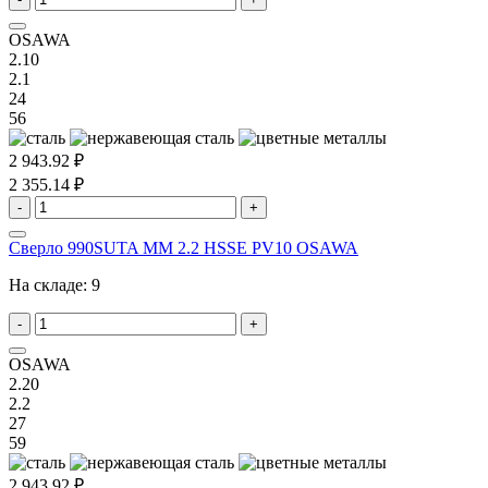
OSAWA
2.10
2.1
24
56
2 943.92 ₽
2 355.14 ₽
-
+
Сверло 990SUTA MM 2.2 HSSE PV10 OSAWA
На складе:
9
-
+
OSAWA
2.20
2.2
27
59
2 943.92 ₽