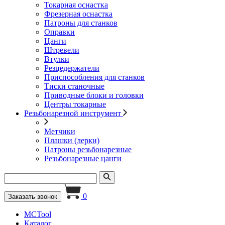
Токарная оснастка
Фрезерная оснастка
Патроны для станков
Оправки
Цанги
Штревели
Втулки
Резцедержатели
Приспособления для станков
Тиски станочные
Приводные блоки и головки
Центры токарные
Резьбонарезной инструмент
Метчики
Плашки (лерки)
Патроны резьбонарезные
Резьбонарезные цанги
0
Заказать звонок
MCTool
Каталог