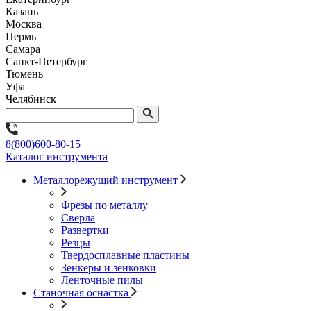
Казань
Москва
Пермь
Самара
Санкт-Петербург
Тюмень
Уфа
Челябинск
8(800)600-80-15
Каталог инструмента
Металлорежущий инструмент
Фрезы по металлу
Сверла
Развертки
Резцы
Твердосплавные пластины
Зенкеры и зенковки
Ленточные пилы
Станочная оснастка