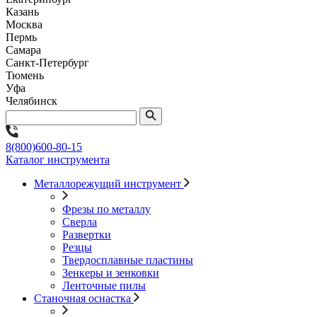
Казань
Москва
Пермь
Самара
Санкт-Петербург
Тюмень
Уфа
Челябинск
8(800)600-80-15
Каталог инструмента
Металлорежущий инструмент
Фрезы по металлу
Сверла
Развертки
Резцы
Твердосплавные пластины
Зенкеры и зенковки
Ленточные пилы
Станочная оснастка