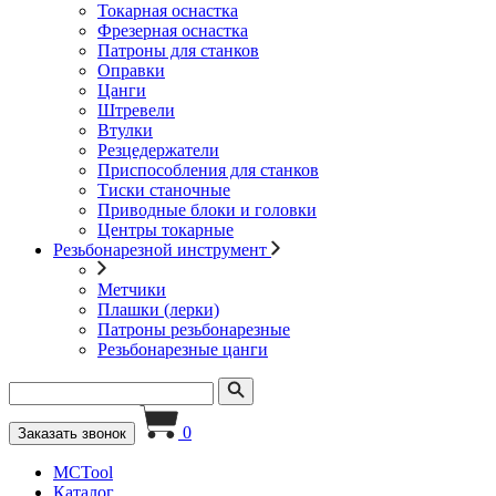
Токарная оснастка
Фрезерная оснастка
Патроны для станков
Оправки
Цанги
Штревели
Втулки
Резцедержатели
Приспособления для станков
Тиски станочные
Приводные блоки и головки
Центры токарные
Резьбонарезной инструмент
Метчики
Плашки (лерки)
Патроны резьбонарезные
Резьбонарезные цанги
0
Заказать звонок
MCTool
Каталог