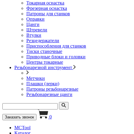
Токарная оснастка
Фрезерная оснастка
Патроны для станков
Оправки
Цанги
Штревели
Втулки
Резцедержатели
Приспособления для станков
Тиски станочные
Приводные блоки и головки
Центры токарные
Резьбонарезной инструмент
Метчики
Плашки (лерки)
Патроны резьбонарезные
Резьбонарезные цанги
0
Заказать звонок
MCTool
Каталог