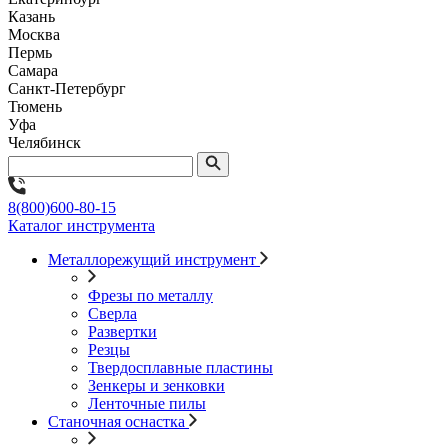
Казань
Москва
Пермь
Самара
Санкт-Петербург
Тюмень
Уфа
Челябинск
8(800)600-80-15
Каталог инструмента
Металлорежущий инструмент
Фрезы по металлу
Сверла
Развертки
Резцы
Твердосплавные пластины
Зенкеры и зенковки
Ленточные пилы
Станочная оснастка