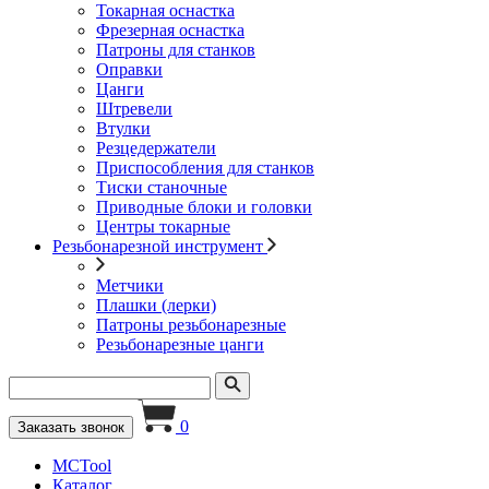
Токарная оснастка
Фрезерная оснастка
Патроны для станков
Оправки
Цанги
Штревели
Втулки
Резцедержатели
Приспособления для станков
Тиски станочные
Приводные блоки и головки
Центры токарные
Резьбонарезной инструмент
Метчики
Плашки (лерки)
Патроны резьбонарезные
Резьбонарезные цанги
0
Заказать звонок
MCTool
Каталог