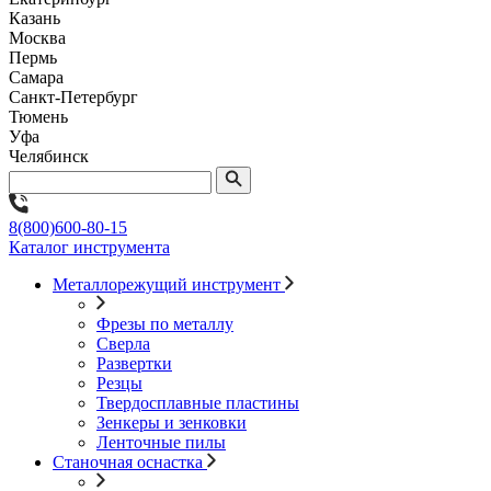
Казань
Москва
Пермь
Самара
Санкт-Петербург
Тюмень
Уфа
Челябинск
8(800)600-80-15
Каталог инструмента
Металлорежущий инструмент
Фрезы по металлу
Сверла
Развертки
Резцы
Твердосплавные пластины
Зенкеры и зенковки
Ленточные пилы
Станочная оснастка