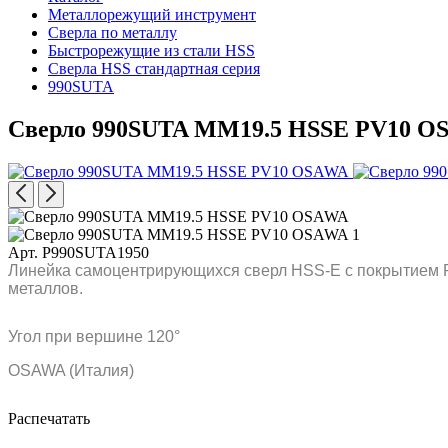
Металлорежущий инструмент
Сверла по металлу
Быстрорежущие из стали HSS
Сверла HSS стандартная серия
990SUTA
Сверло 990SUTA MM19.5 HSSE PV10 O
Арт. P990SUTA1950
Линейка самоцентрирующихся сверл HSS-E с покрытием P
металлов.
Угол при вершине 120°
OSAWA (Италия)
Распечатать