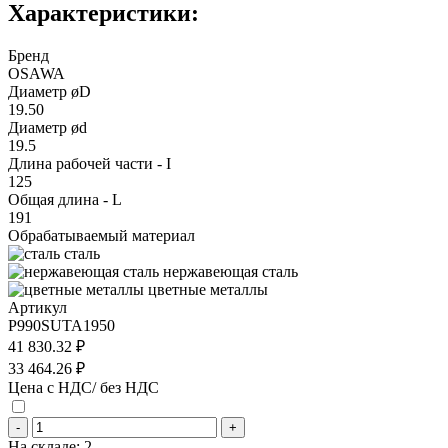
Характеристики:
Бренд
OSAWA
Диаметр øD
19.50
Диаметр ød
19.5
Длина рабочей части - I
125
Общая длина - L
191
Обрабатываемый материал
сталь
нержавеющая сталь
цветные металлы
Артикул
P990SUTA1950
41 830.32 ₽
33 464.26 ₽
Цена с НДС/ без НДС
-
+
На складе:
2