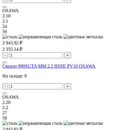
OSAWA
2.10
2.1
24
56
2 943.92 ₽
2 355.14 ₽
-
+
Сверло 990SUTA MM 2.2 HSSE PV10 OSAWA
На складе:
9
-
+
OSAWA
2.20
2.2
27
59
2 943.92 ₽