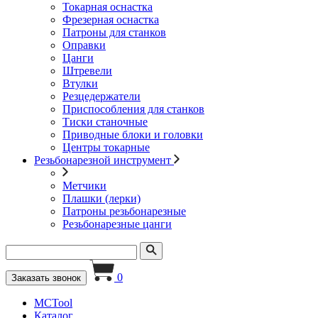
Токарная оснастка
Фрезерная оснастка
Патроны для станков
Оправки
Цанги
Штревели
Втулки
Резцедержатели
Приспособления для станков
Тиски станочные
Приводные блоки и головки
Центры токарные
Резьбонарезной инструмент
Метчики
Плашки (лерки)
Патроны резьбонарезные
Резьбонарезные цанги
0
Заказать звонок
MCTool
Каталог