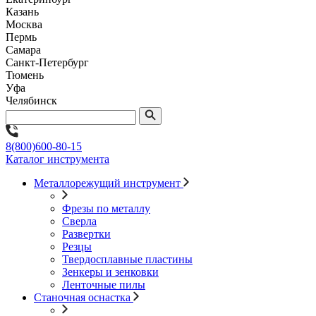
Казань
Москва
Пермь
Самара
Санкт-Петербург
Тюмень
Уфа
Челябинск
8(800)600-80-15
Каталог инструмента
Металлорежущий инструмент
Фрезы по металлу
Сверла
Развертки
Резцы
Твердосплавные пластины
Зенкеры и зенковки
Ленточные пилы
Станочная оснастка