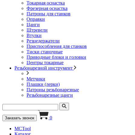
Токарная оснастка
Фрезерная оснастка
Патроны для станков
Оправки
Цанги
Штревели
Втулки
Резцедержатели
Приспособления для станков
Тиски станочные
Приводные блоки и головки
Центры токарные
Резьбонарезной инструмент
Метчики
Плашки (лерки)
Патроны резьбонарезные
Резьбонарезные цанги
0
Заказать звонок
MCTool
Каталог