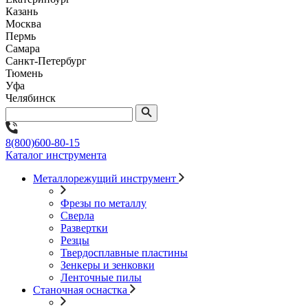
Казань
Москва
Пермь
Самара
Санкт-Петербург
Тюмень
Уфа
Челябинск
8(800)600-80-15
Каталог инструмента
Металлорежущий инструмент
Фрезы по металлу
Сверла
Развертки
Резцы
Твердосплавные пластины
Зенкеры и зенковки
Ленточные пилы
Станочная оснастка