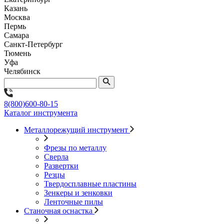
Казань
Москва
Пермь
Самара
Санкт-Петербург
Тюмень
Уфа
Челябинск
8(800)600-80-15
Каталог инструмента
Металлорежущий инструмент
Фрезы по металлу
Сверла
Развертки
Резцы
Твердосплавные пластины
Зенкеры и зенковки
Ленточные пилы
Станочная оснастка