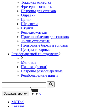
Токарная оснастка
Фрезерная оснастка
Патроны для станков
Оправки
Цанги
Штревели
Втулки
Резцедержатели
Приспособления для станков
Тиски станочные
Приводные блоки и головки
Центры токарные
Резьбонарезной инструмент
Метчики
Плашки (лерки)
Патроны резьбонарезные
Резьбонарезные цанги
0
Заказать звонок
MCTool
Каталог