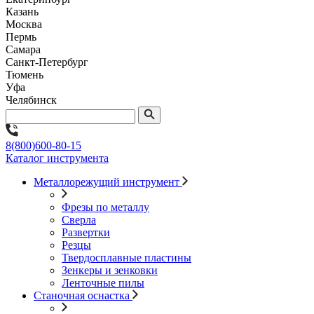
Казань
Москва
Пермь
Самара
Санкт-Петербург
Тюмень
Уфа
Челябинск
8(800)600-80-15
Каталог инструмента
Металлорежущий инструмент
Фрезы по металлу
Сверла
Развертки
Резцы
Твердосплавные пластины
Зенкеры и зенковки
Ленточные пилы
Станочная оснастка