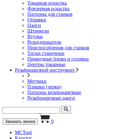
Токарная оснастка
Фрезерная оснастка
Патроны для станков
Оправки
Цанги
Штревели
Втулки
Резцедержатели
Приспособления для станков
Тиски станочные
Приводные блоки и головки
Центры токарные
Резьбонарезной инструмент
Метчики
Плашки (лерки)
Патроны резьбонарезные
Резьбонарезные цанги
0
Заказать звонок
MCTool
Каталог