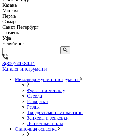
Казань
Москва
Пермь
Самара
Санкт-Петербург
Тюмень
Уфа
Челябинск
8(800)600-80-15
Каталог инструмента
Металлорежущий инструмент
Фрезы по металлу
Сверла
Развертки
Резцы
Твердосплавные пластины
Зенкеры и зенковки
Ленточные пилы
Станочная оснастка