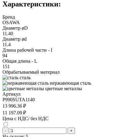
Характеристики:
Бренд
OSAWA
Диаметр øD
11.40
Диаметр ød
11.4
Длина рабочей части - I
94
Общая длина - L
151
Обрабатываемый материал
сталь
нержавеющая сталь
цветные металлы
Артикул
P990SUTA1140
13 996.36 ₽
11 197.09 ₽
Цена с НДС/ без НДС
-
+
На складе:
5