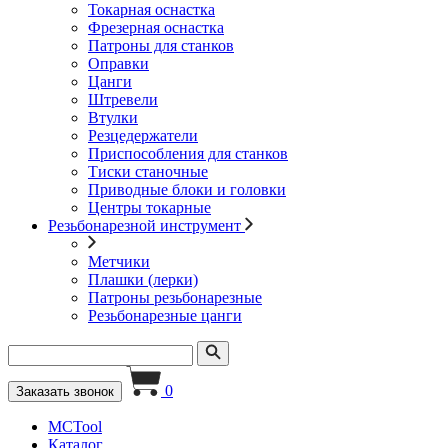
Токарная оснастка
Фрезерная оснастка
Патроны для станков
Оправки
Цанги
Штревели
Втулки
Резцедержатели
Приспособления для станков
Тиски станочные
Приводные блоки и головки
Центры токарные
Резьбонарезной инструмент
Метчики
Плашки (лерки)
Патроны резьбонарезные
Резьбонарезные цанги
0
Заказать звонок
MCTool
Каталог