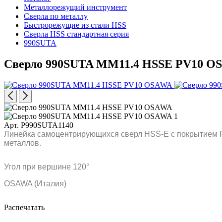
Металлорежущий инструмент
Сверла по металлу
Быстрорежущие из стали HSS
Сверла HSS стандартная серия
990SUTA
Сверло 990SUTA MM11.4 HSSE PV10 O
Арт. P990SUTA1140
Линейка самоцентрирующихся сверл HSS-E с покрытием P
металлов.
Угол при вершине 120°
OSAWA (Италия)
Распечатать