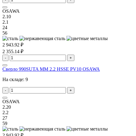
OSAWA
2.10
2.1
24
56
2 943.92 ₽
2 355.14 ₽
-
+
Сверло 990SUTA MM 2.2 HSSE PV10 OSAWA
На складе:
9
-
+
OSAWA
2.20
2.2
27
59
2 943.92 ₽