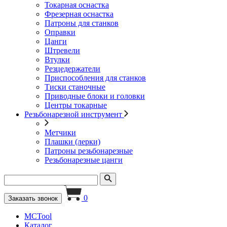
Токарная оснастка
Фрезерная оснастка
Патроны для станков
Оправки
Цанги
Штревели
Втулки
Резцедержатели
Приспособления для станков
Тиски станочные
Приводные блоки и головки
Центры токарные
Резьбонарезной инструмент
Метчики
Плашки (лерки)
Патроны резьбонарезные
Резьбонарезные цанги
0
Заказать звонок
MCTool
Каталог