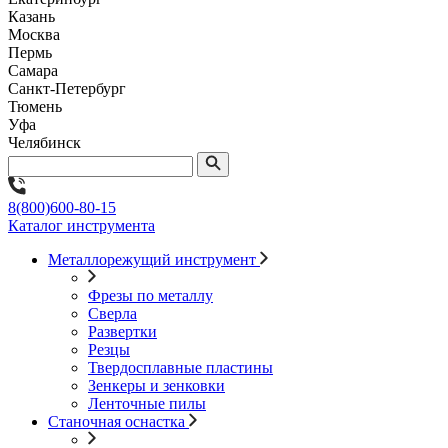
Казань
Москва
Пермь
Самара
Санкт-Петербург
Тюмень
Уфа
Челябинск
8(800)600-80-15
Каталог инструмента
Металлорежущий инструмент
Фрезы по металлу
Сверла
Развертки
Резцы
Твердосплавные пластины
Зенкеры и зенковки
Ленточные пилы
Станочная оснастка