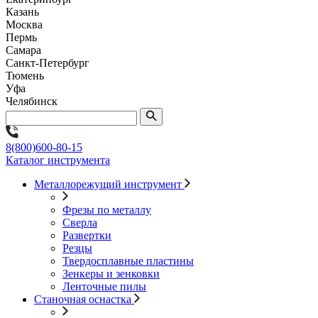
Казань
Москва
Пермь
Самара
Санкт-Петербург
Тюмень
Уфа
Челябинск
8(800)600-80-15
Каталог инструмента
Металлорежущий инструмент
Фрезы по металлу
Сверла
Развертки
Резцы
Твердосплавные пластины
Зенкеры и зенковки
Ленточные пилы
Станочная оснастка