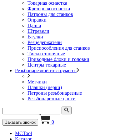
Токарная оснастка
Фрезерная оснастка
Патроны для станков
Оправки
Цанги
Штревели
Втулки
Резцедержатели
Приспособления для станков
Тиски станочные
Приводные блоки и головки
Центры токарные
Резьбонарезной инструмент
Метчики
Плашки (лерки)
Патроны резьбонарезные
Резьбонарезные цанги
0
Заказать звонок
MCTool
Каталог