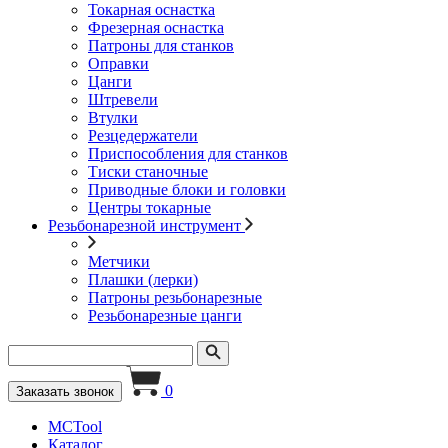
Токарная оснастка
Фрезерная оснастка
Патроны для станков
Оправки
Цанги
Штревели
Втулки
Резцедержатели
Приспособления для станков
Тиски станочные
Приводные блоки и головки
Центры токарные
Резьбонарезной инструмент
Метчики
Плашки (лерки)
Патроны резьбонарезные
Резьбонарезные цанги
0
Заказать звонок
MCTool
Каталог