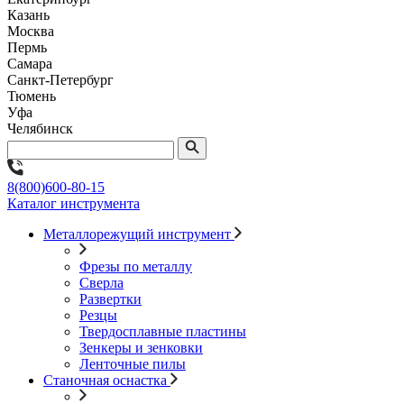
Казань
Москва
Пермь
Самара
Санкт-Петербург
Тюмень
Уфа
Челябинск
8(800)600-80-15
Каталог инструмента
Металлорежущий инструмент
Фрезы по металлу
Сверла
Развертки
Резцы
Твердосплавные пластины
Зенкеры и зенковки
Ленточные пилы
Станочная оснастка