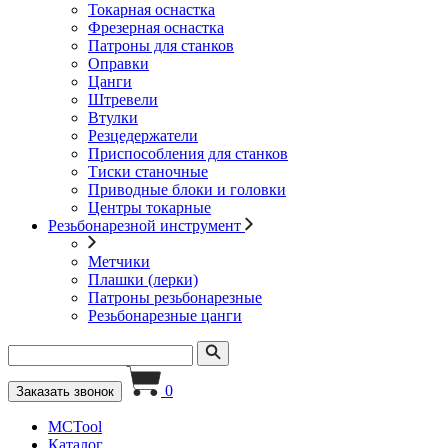
Токарная оснастка
Фрезерная оснастка
Патроны для станков
Оправки
Цанги
Штревели
Втулки
Резцедержатели
Приспособления для станков
Тиски станочные
Приводные блоки и головки
Центры токарные
Резьбонарезной инструмент
Метчики
Плашки (лерки)
Патроны резьбонарезные
Резьбонарезные цанги
0
Заказать звонок
MCTool
Каталог