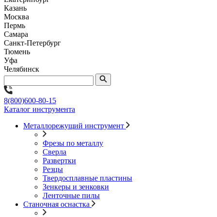
Казань
Москва
Пермь
Самара
Санкт-Петербург
Тюмень
Уфа
Челябинск
8(800)600-80-15
Каталог инструмента
Металлорежущий инструмент
Фрезы по металлу
Сверла
Развертки
Резцы
Твердосплавные пластины
Зенкеры и зенковки
Ленточные пилы
Станочная оснастка