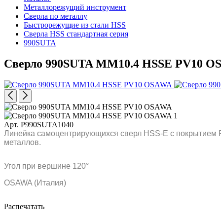
Металлорежущий инструмент
Сверла по металлу
Быстрорежущие из стали HSS
Сверла HSS стандартная серия
990SUTA
Сверло 990SUTA MM10.4 HSSE PV10 O
Арт. P990SUTA1040
Линейка самоцентрирующихся сверл HSS-E с покрытием P
металлов.
Угол при вершине 120°
OSAWA (Италия)
Распечатать