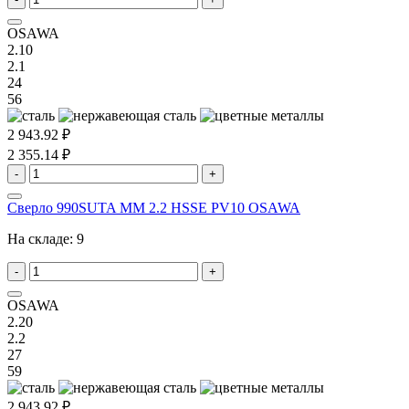
OSAWA
2.10
2.1
24
56
2 943.92 ₽
2 355.14 ₽
-
+
Сверло 990SUTA MM 2.2 HSSE PV10 OSAWA
На складе:
9
-
+
OSAWA
2.20
2.2
27
59
2 943.92 ₽