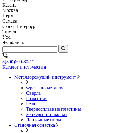
Казань
Москва
Пермь
Самара
Санкт-Петербург
Тюмень
Уфа
Челябинск
8(800)600-80-15
Каталог инструмента
Металлорежущий инструмент
Фрезы по металлу
Сверла
Развертки
Резцы
Твердосплавные пластины
Зенкеры и зенковки
Ленточные пилы
Станочная оснастка