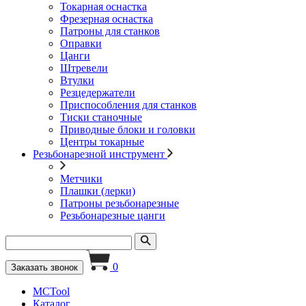
Токарная оснастка
Фрезерная оснастка
Патроны для станков
Оправки
Цанги
Штревели
Втулки
Резцедержатели
Приспособления для станков
Тиски станочные
Приводные блоки и головки
Центры токарные
Резьбонарезной инструмент
Метчики
Плашки (лерки)
Патроны резьбонарезные
Резьбонарезные цанги
0
Заказать звонок
MCTool
Каталог