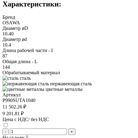
Характеристики:
Бренд
OSAWA
Диаметр øD
10.40
Диаметр ød
10.4
Длина рабочей части - I
87
Общая длина - L
144
Обрабатываемый материал
сталь
нержавеющая сталь
цветные металлы
Артикул
P990SUTA1040
11 502.26 ₽
9 201.81 ₽
Цена с НДС/ без НДС
-
+
На складе:
5