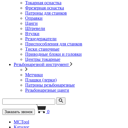
Токарная оснастка
Фрезерная оснастка
Патроны для станков
Оправки
Цанги
Штревели
Втулки
Резцедержатели
Приспособления для станков
Тиски станочные
Приводные блоки и головки
Центры токарные
Резьбонарезной инструмент
Метчики
Плашки (лерки)
Патроны резьбонарезные
Резьбонарезные цанги
0
Заказать звонок
MCTool
Каталог