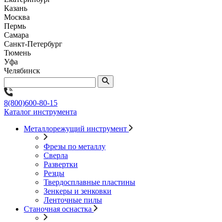
Казань
Москва
Пермь
Самара
Санкт-Петербург
Тюмень
Уфа
Челябинск
8(800)600-80-15
Каталог инструмента
Металлорежущий инструмент
Фрезы по металлу
Сверла
Развертки
Резцы
Твердосплавные пластины
Зенкеры и зенковки
Ленточные пилы
Станочная оснастка