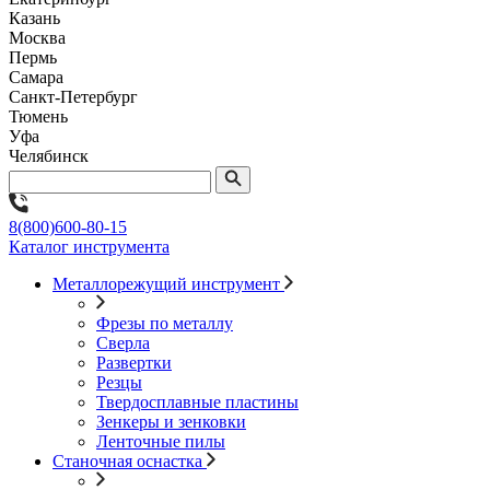
Казань
Москва
Пермь
Самара
Санкт-Петербург
Тюмень
Уфа
Челябинск
8(800)600-80-15
Каталог инструмента
Металлорежущий инструмент
Фрезы по металлу
Сверла
Развертки
Резцы
Твердосплавные пластины
Зенкеры и зенковки
Ленточные пилы
Станочная оснастка