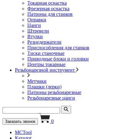
Токарная оснастка
Фрезерная оснастка
Патроны для станков
Оправки
Цанги
Штревели
Втулки
Резцедержатели
Приспособления для станков
Тиски станочные
Приводные блоки и головки
Центры токарные
Резьбонарезной инструмент
Метчики
Плашки (лерки)
Патроны резьбонарезные
Резьбонарезные цанги
0
Заказать звонок
MCTool
Каталог