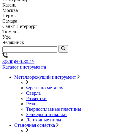
Казань
Москва
Пермь
Самара
Санкт-Петербург
Тюмень
Уфа
Челябинск
8(800)600-80-15
Каталог инструмента
Металлорежущий инструмент
Фрезы по металлу
Сверла
Развертки
Резцы
Твердосплавные пластины
Зенкеры и зенковки
Ленточные пилы
Станочная оснастка