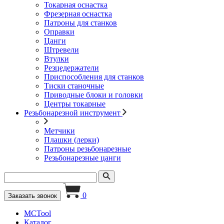
Токарная оснастка
Фрезерная оснастка
Патроны для станков
Оправки
Цанги
Штревели
Втулки
Резцедержатели
Приспособления для станков
Тиски станочные
Приводные блоки и головки
Центры токарные
Резьбонарезной инструмент
Метчики
Плашки (лерки)
Патроны резьбонарезные
Резьбонарезные цанги
0
Заказать звонок
MCTool
Каталог