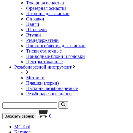
Токарная оснастка
Фрезерная оснастка
Патроны для станков
Оправки
Цанги
Штревели
Втулки
Резцедержатели
Приспособления для станков
Тиски станочные
Приводные блоки и головки
Центры токарные
Резьбонарезной инструмент
Метчики
Плашки (лерки)
Патроны резьбонарезные
Резьбонарезные цанги
0
Заказать звонок
MCTool
Каталог