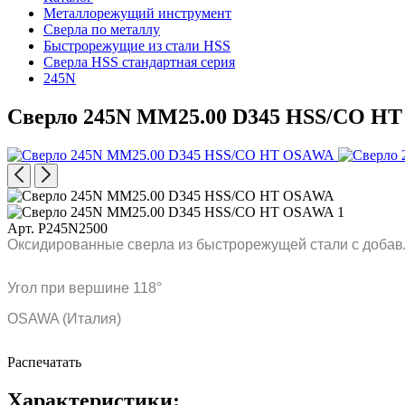
Металлорежущий инструмент
Сверла по металлу
Быстрорежущие из стали HSS
Сверла HSS стандартная серия
245N
Сверло 245N MM25.00 D345 HSS/CO H
Арт. P245N2500
Оксидированные сверла из быстрорежущей стали с добавл
Угол при вершине 118°
OSAWA (Италия)
Распечатать
Характеристики: