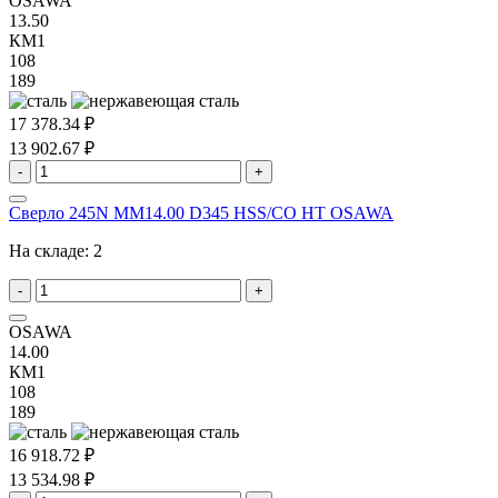
OSAWA
13.50
КМ1
108
189
17 378.34 ₽
13 902.67 ₽
-
+
Сверло 245N MM14.00 D345 HSS/CO HT OSAWA
На складе:
2
-
+
OSAWA
14.00
КМ1
108
189
16 918.72 ₽
13 534.98 ₽