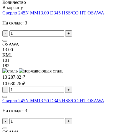
Количество
В корзину
Сверло 245N MM13.00 D345 HSS/CO HT OSAWA
На складе:
3
-
+
OSAWA
13.00
КМ1
101
182
13 287.82 ₽
10 630.26 ₽
-
+
Сверло 245N MM13.50 D345 HSS/CO HT OSAWA
На складе:
3
-
+