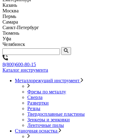
Казань
Москва
Пермь
Самара
Санкт-Петербург
Тюмень
Уфа
Челябинск
8(800)600-80-15
Каталог инструмента
Металлорежущий инструмент
Фрезы по металлу
Сверла
Развертки
Резцы
Твердосплавные пластины
Зенкеры и зенковки
Ленточные пилы
Станочная оснастка