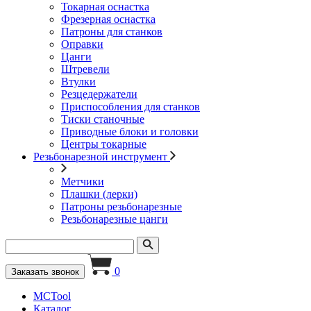
Токарная оснастка
Фрезерная оснастка
Патроны для станков
Оправки
Цанги
Штревели
Втулки
Резцедержатели
Приспособления для станков
Тиски станочные
Приводные блоки и головки
Центры токарные
Резьбонарезной инструмент
Метчики
Плашки (лерки)
Патроны резьбонарезные
Резьбонарезные цанги
0
Заказать звонок
MCTool
Каталог