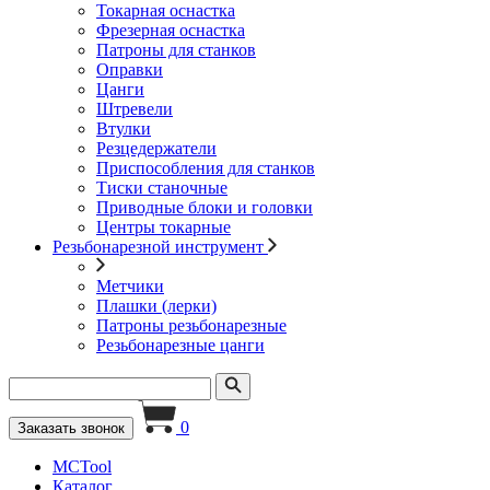
Токарная оснастка
Фрезерная оснастка
Патроны для станков
Оправки
Цанги
Штревели
Втулки
Резцедержатели
Приспособления для станков
Тиски станочные
Приводные блоки и головки
Центры токарные
Резьбонарезной инструмент
Метчики
Плашки (лерки)
Патроны резьбонарезные
Резьбонарезные цанги
0
Заказать звонок
MCTool
Каталог