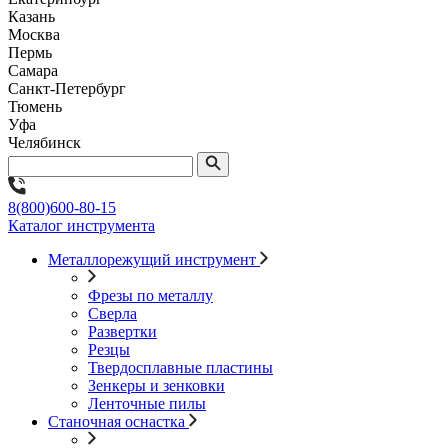
Казань
Москва
Пермь
Самара
Санкт-Петербург
Тюмень
Уфа
Челябинск
8(800)600-80-15
Каталог инструмента
Металлорежущий инструмент
Фрезы по металлу
Сверла
Развертки
Резцы
Твердосплавные пластины
Зенкеры и зенковки
Ленточные пилы
Станочная оснастка