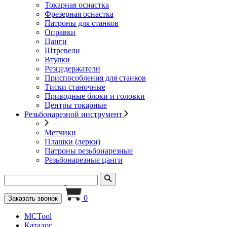
Токарная оснастка
Фрезерная оснастка
Патроны для станков
Оправки
Цанги
Штревели
Втулки
Резцедержатели
Приспособления для станков
Тиски станочные
Приводные блоки и головки
Центры токарные
Резьбонарезной инструмент
Метчики
Плашки (лерки)
Патроны резьбонарезные
Резьбонарезные цанги
0
Заказать звонок
MCTool
Каталог