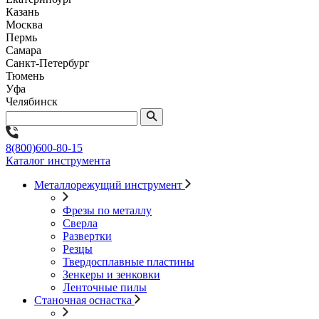
Казань
Москва
Пермь
Самара
Санкт-Петербург
Тюмень
Уфа
Челябинск
8(800)600-80-15
Каталог инструмента
Металлорежущий инструмент
Фрезы по металлу
Сверла
Развертки
Резцы
Твердосплавные пластины
Зенкеры и зенковки
Ленточные пилы
Станочная оснастка